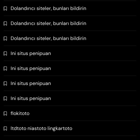
Dolandırıcı siteler, bunları bildirin
Dolandırıcı siteler, bunları bildirin
Dolandırıcı siteler, bunları bildirin
Ini situs penipuan
Ini situs penipuan
Ini situs penipuan
Ini situs penipuan
flokitoto
ltdtoto niastoto lingkartoto