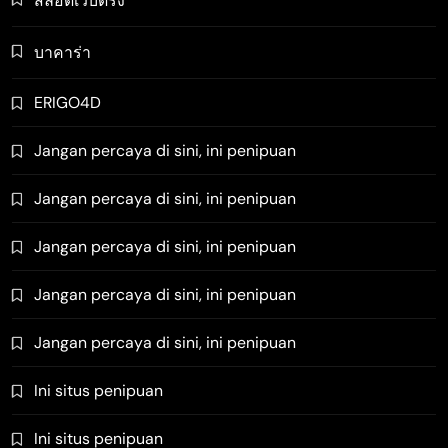
สล็อตเว็บตรง
บาคาร่า
ERIGO4D
Jangan percaya di sini, ini penipuan
Jangan percaya di sini, ini penipuan
Jangan percaya di sini, ini penipuan
Jangan percaya di sini, ini penipuan
Jangan percaya di sini, ini penipuan
Ini situs penipuan
Ini situs penipuan