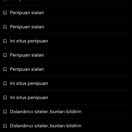
Penipuan sialan
Penipuan sialan
Ini situs penipuan
Penipuan sialan
Penipuan sialan
Ini situs penipuan
Ini situs penipuan
Dolandırıcı siteler, bunları bildirin
Dolandırıcı siteler, bunları bildirin