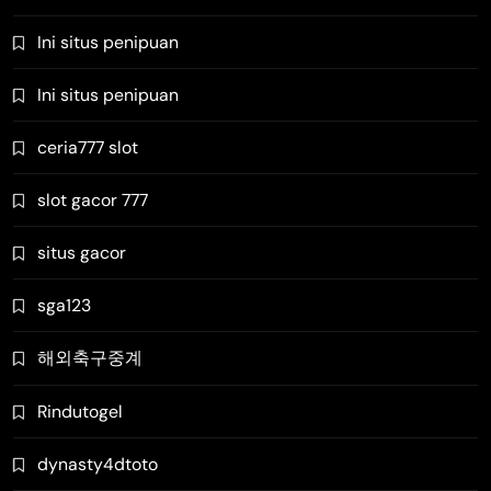
Ini situs penipuan
Ini situs penipuan
ceria777 slot
slot gacor 777
situs gacor
sga123
해외축구중계
Rindutogel
dynasty4dtoto