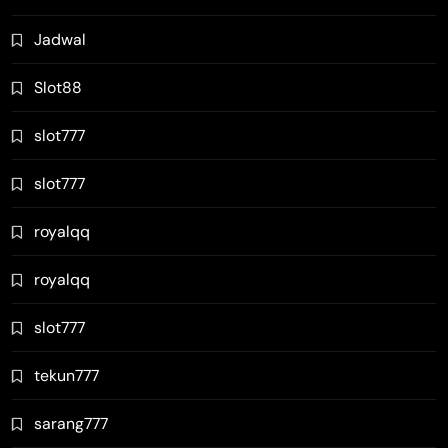
Jadwal
Slot88
slot777
slot777
royalqq
royalqq
slot777
tekun777
sarang777