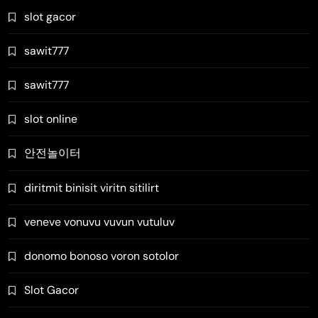
slot gacor
sawit777
sawit777
slot online
안전놀이터
diritmit binisit viritn sitilirt
veneve vonuvu vuvun vutuluv
donomo bonoso voron sotolor
Slot Gacor