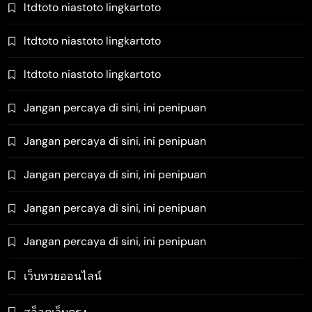
ltdtoto niastoto lingkartoto
ltdtoto niastoto lingkartoto
ltdtoto niastoto lingkartoto
Jangan percaya di sini, ini penipuan
Jangan percaya di sini, ini penipuan
Jangan percaya di sini, ini penipuan
Jangan percaya di sini, ini penipuan
Jangan percaya di sini, ini penipuan
เว็บหวยออนไลน์